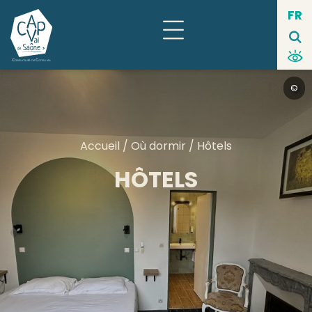
Panneau de gestion des cookies
FR
©
Accueil
/
Où dormir
/ Hôtels
HÔTELS