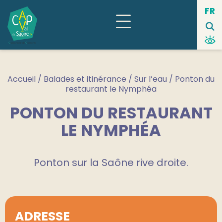
Panneau de gestion des cookies
FR
Accueil
/
Balades et itinérance
/
Sur l’eau
/ Ponton du
restaurant le Nymphéa
PONTON DU RESTAURANT
LE NYMPHÉA
Ponton sur la Saône rive droite.
ADRESSE