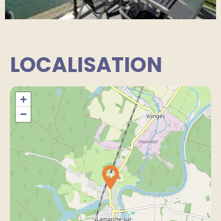
LOCALISATION
+
−