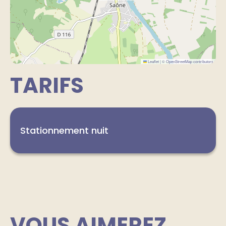
Leaflet
|
©
OpenStreetMap
contributors
TARIFS
Stationnement nuit
VOUS AIMEREZ