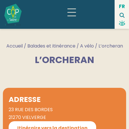
Panneau de gestion des cookies
FR
Accueil
/
Balades et itinérance
/
A vélo
/ L’orcheran
L’ORCHERAN
ADRESSE
23 RUE DES BORDES
21270 VIELVERGE
Itinéraire vers la destination