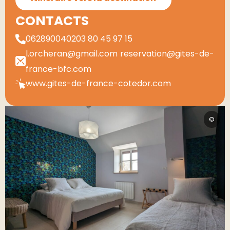
CONTACTS
0628900402
03 80 45 97 15
l.orcheran@gmail.com
reservation@gites-de-
france-bfc.com
www.gites-de-france-cotedor.com
©